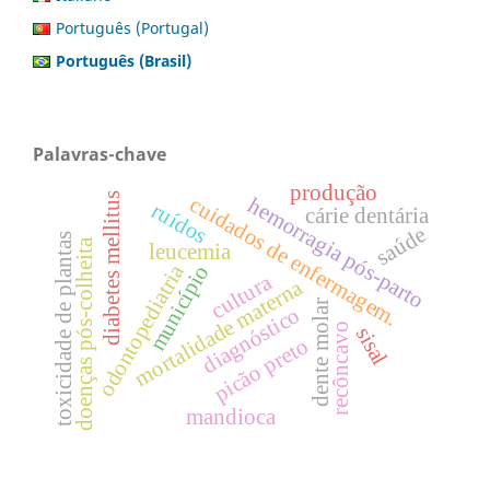
Português (Portugal)
Português (Brasil)
Palavras-chave
produção
diabetes mellitus
cuidados de enfermagem.
hemorragia pós-parto
ruídos
cárie dentária
saúde
toxicidade de plantas
doenças pós-colheita
leucemia
odontopediatria
município
cultura
mortalidade materna
dente molar
diagnóstico
recôncavo
sisal
picão preto
mandioca