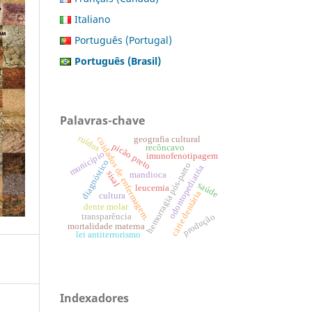
Italiano
Português (Portugal)
Português (Brasil)
Palavras-chave
ruídos
geografia cultural
cuidados de enfermagem.
picão preto
recôncavo
município
imunofenotipagem
diagnóstico
hemorragia pós-parto
odontopediatria
sisal
mandioca
saúde
leucemia
cárie dentária
cultura
dente molar
produção
transparência
mortalidade materna
lei antiterrorismo
Indexadores