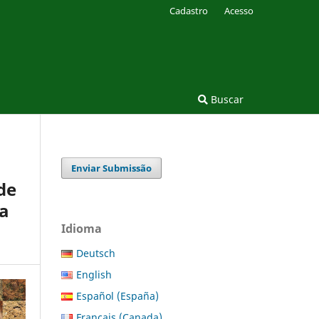
Cadastro
Acesso
Buscar
Enviar Submissão
de
da
Idioma
Deutsch
English
Español (España)
Français (Canada)