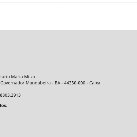
itário Maria Milza
 Governador Mangabeira - BA - 44350-000 - Caixa
 98803.2913
dos.