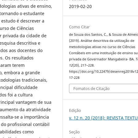
dologias ativas de ensino,
2019-02-20
 tornando o estudante
 estudo é descrever a
Como Citar
curso de Ciências
de Souza dos Santos, C., & Souza de Almeid
r privada da cidade de
(2019). Análise descritiva da utilização de
squisa descritiva e
metodologias ativas no curso de Ciências
cados aos docentes do
Contábeis em uma instituição de ensino su
s. Os resultados
privada de Governador Mangabeira- BA.
T
maram terem
12
(20), 217–228.
https://doi.org/10.22479/desenreg2018v1
o, embora a grande
17-228
odologias tradicionais,
ncipal dificuldade
Fomatos de Citação
os foi a cultura
rincipal vantagem de sua
 aumento da atratividade
Edição
essalta-se a importância
v. 12 n. 20 (2018): REVISTA TEXT
do profissional contábil
habilidades como
Seção