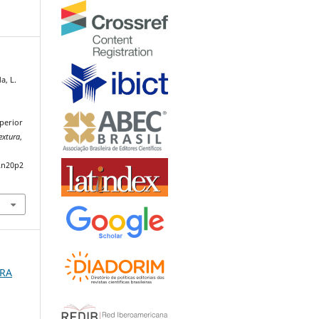
a, L.
perior
extura
,
2n20p2
URA