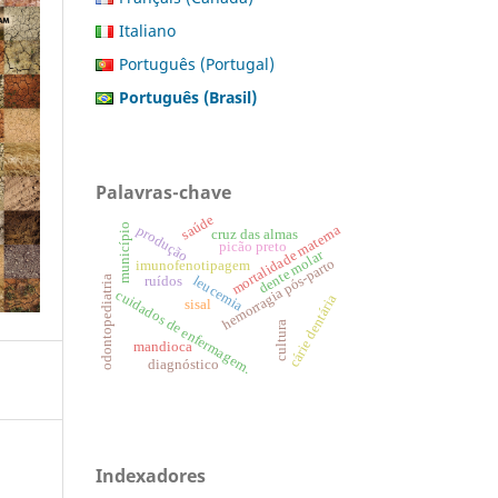
Italiano
Português (Portugal)
Português (Brasil)
Palavras-chave
saúde
município
mortalidade materna
produção
cruz das almas
picão preto
dente molar
hemorragia pós-parto
imunofenotipagem
odontopediatria
leucemia
ruídos
cuidados de enfermagem.
cárie dentária
sisal
cultura
mandioca
diagnóstico
Indexadores