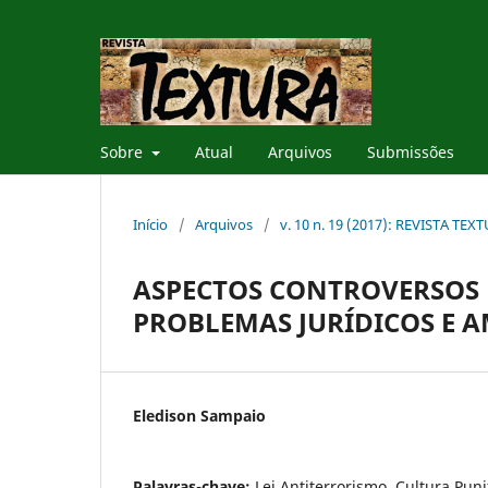
Sobre
Atual
Arquivos
Submissões
Início
/
Arquivos
/
v. 10 n. 19 (2017): REVISTA TEX
ASPECTOS CONTROVERSOS 
PROBLEMAS JURÍDICOS E A
Eledison Sampaio
Palavras-chave:
Lei Antiterrorismo, Cultura Punit