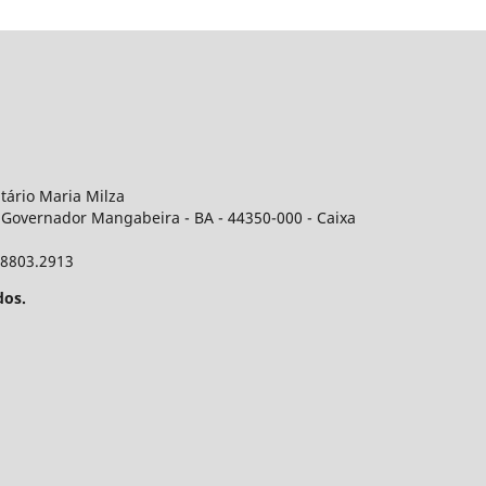
itário Maria Milza
 Governador Mangabeira - BA - 44350-000 - Caixa
 98803.2913
dos.