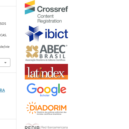
RSOS
CAS.
cle/vie
URA