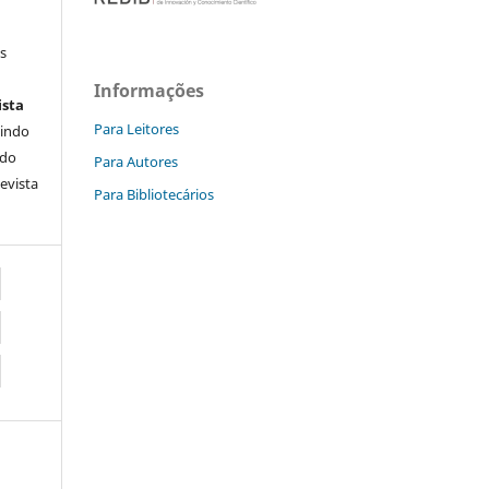
s
Informações
ista
Para Leitores
uindo
 do
Para Autores
Revista
Para Bibliotecários