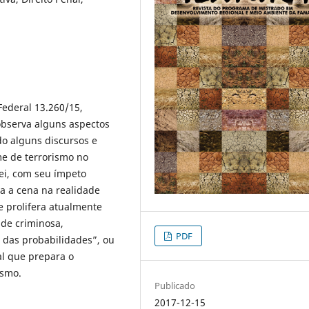
Federal 13.260/15,
observa alguns aspectos
do alguns discursos e
me de terrorismo no
lei, com seu ímpeto
a a cena na realidade
e prolifera atualmente
ude criminosa,
PDF
das probabilidades”, ou
al que prepara o
ismo.
Publicado
2017-12-15