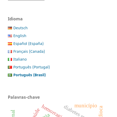
Idioma
Deutsch
English
Español (España)
Français (Canada)
Italiano
Português (Portugal)
Português (Brasil)
Palavras-chave
município
diabetes mellitus
mandioca
saúde