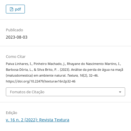
pdf
Publicado
2023-08-03
Como Citar
Paiva Linhares, I., Pinheiro Machado, J., Rhayane do Nascimento Martins, I.,
Barbosa Dória, L., & Silva Brito, P. . (2023). Análise da perda de água na maçã
(malusdomestica) em ambiente natural.
Textura
,
16
(2), 32–46.
https://doi.org/10.22479/texturav16n2p32-46
Fomatos de Citação
Edição
v. 16 n. 2 (2022): Revista Textura