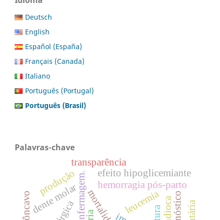
Deutsch
English
Español (España)
Français (Canada)
Italiano
Português (Portugal)
Português (Brasil)
Palavras-chave
transparência
efeito hipoglicemiante
produção
hemorragia pós-parto
dente molar
leucemia
recôncavo
diagnóstico
mandioca
cultura