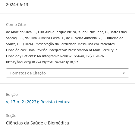
2024-06-13
Como Citar
de Almeida Silva, F., Luiz Albuquerque Vieira, R., da Cruz Pena, L., Bastos dos
Santos, L. ., da Silva Oliveira Costa, T., de Oliveira Almeida, V., … Ribeiro de
Souza, H. . (2024). Preservação da Fertilidade Masculina em Pacientes
Oncológicos: Uma Revisão Integrativa: Preservation of Male Fertility in
Oncology Patients: An Integrative Review.
Textura
,
17
(2), 70–92.
https://doi.org/10.22479/texturav14n1p70_92
Fomatos de Citação
Edição
v. 17 n. 2 (2023): Revista textura
Seção
Ciências da Saúde e Biomédica