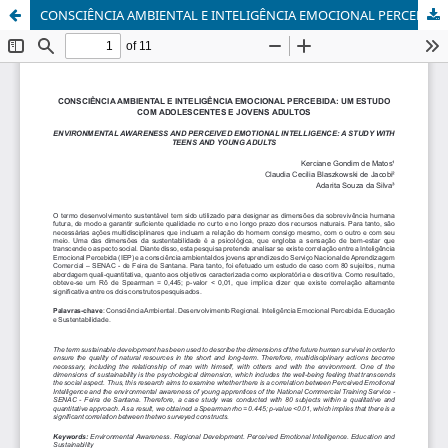
CONSCIÊNCIA AMBIENTAL E INTELIGÊNCIA EMOCIONAL PERCEBIDA: UM ESTUDO COM ADOLESCENTES E JOVENS ADULTOS