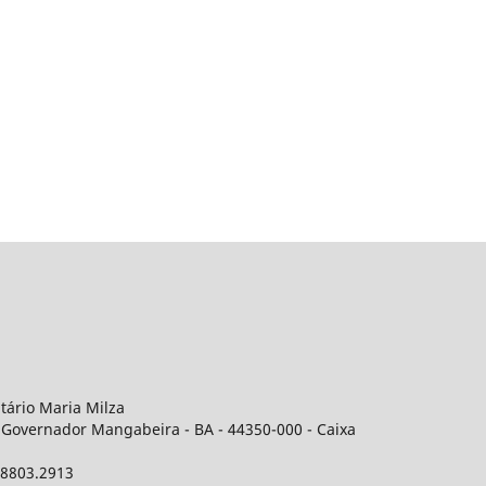
itário Maria Milza
 Governador Mangabeira - BA - 44350-000 - Caixa
 98803.2913