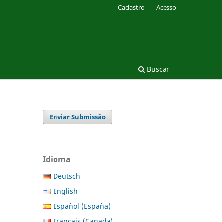
Cadastro
Acesso
Buscar
Enviar Submissão
Idioma
Deutsch
English
Español (España)
Français (Canada)