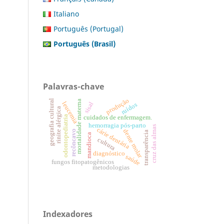
Italiano
Português (Portugal)
Português (Brasil)
Palavras-chave
produção
geografia cultural
mortalidade materna
leucemia
sisal
ruídos
rinite alérgica
odontopediatria
cuidados de enfermagem.
hemorragia pós-parto
cruz das almas
cárie dentária
dente molar
recôncavo
transparência
mandioca
cultura
diagnóstico
saúde
fungos fitopatogênicos
metodologias
Indexadores