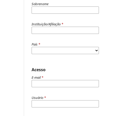
Sobrenome
Instituição/Afiliação
*
País
*
Acesso
E-mail
*
Usuário
*