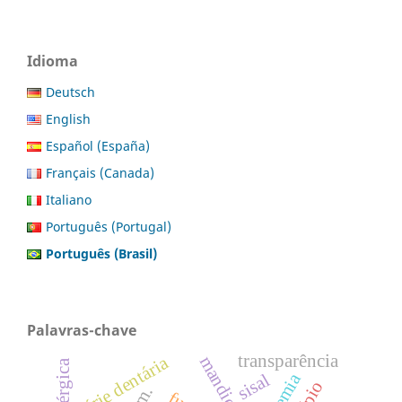
Idioma
Deutsch
English
Español (España)
Français (Canada)
Italiano
Português (Portugal)
Português (Brasil)
Palavras-chave
transparência
mandioca
cárie dentária
sisal