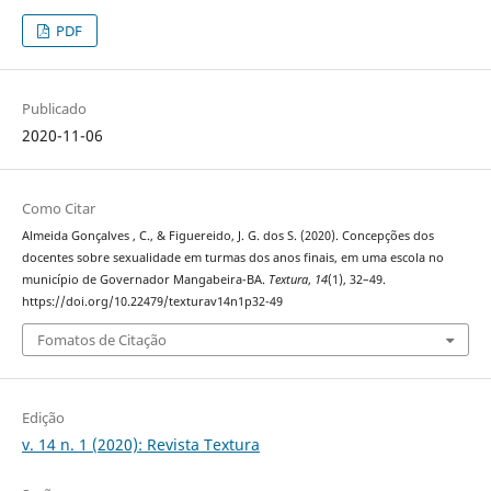
PDF
Publicado
2020-11-06
Como Citar
Almeida Gonçalves , C., & Figuereido, J. G. dos S. (2020). Concepções dos
docentes sobre sexualidade em turmas dos anos finais, em uma escola no
município de Governador Mangabeira-BA.
Textura
,
14
(1), 32–49.
https://doi.org/10.22479/texturav14n1p32-49
Fomatos de Citação
Edição
v. 14 n. 1 (2020): Revista Textura