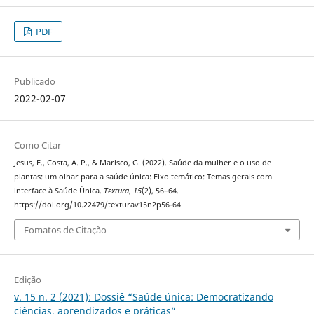
PDF
Publicado
2022-02-07
Como Citar
Jesus, F., Costa, A. P., & Marisco, G. (2022). Saúde da mulher e o uso de
plantas: um olhar para a saúde única: Eixo temático: Temas gerais com
interface à Saúde Única.
Textura
,
15
(2), 56–64.
https://doi.org/10.22479/texturav15n2p56-64
Fomatos de Citação
Edição
v. 15 n. 2 (2021): Dossiê “Saúde única: Democratizando
ciências, aprendizados e práticas”