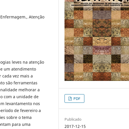
e Enfermagem., Atenção
logias leves na atenção
 de um atendimento
r cada vez mais a
to são ferramentas
inalidade melhorar a
io com a unidade de
PDF
o um levantamento nos
eríodo de fevereiro a
ções sobre o tema
Publicado
pontam para uma
2017-12-15