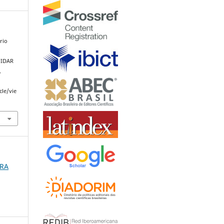
orio
UIDAR
,
cle/vie
URA