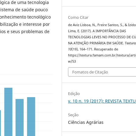
lógica de uma tecnologia
sistema de saúde pouco
 conhecimento tecnológico
Como Citar
ilização e interesse por
de Aviz Lisboa, N., Freire Santos, S., & Izid
rios e seus problemas de
Lima, E. (2017). A IMPORTÂNCIA DAS
TECNOLOGIAS LEVES NO PROCESSO DE C
NA ATENÇÃO PRIMÁRIA EM SAÚDE.
Textura
10
(19), 164–171. Recuperado de
https://textura.famam.com.br/textura/arti
w/53
Fomatos de Citação
Edição
v. 10 n. 19 (2017): REVISTA TEXT
Seção
Ciências Agrárias