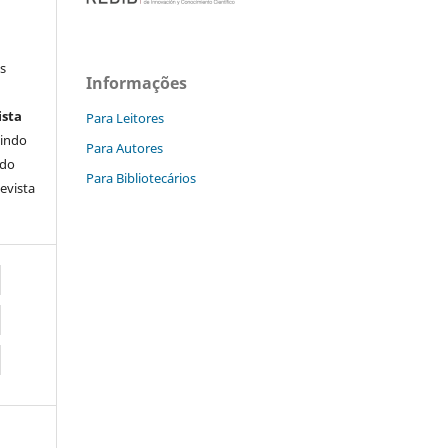
s
Informações
ista
Para Leitores
uindo
Para Autores
 do
Para Bibliotecários
Revista