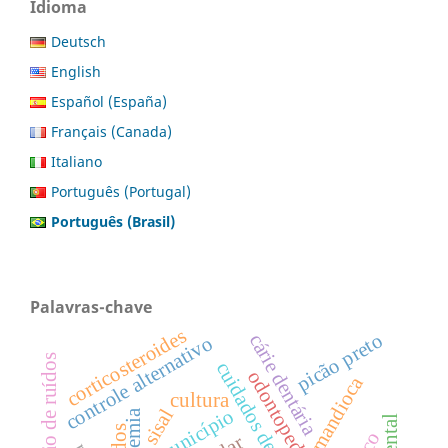
Idioma
Deutsch
English
Español (España)
Français (Canada)
Italiano
Português (Portugal)
Português (Brasil)
Palavras-chave
corticosteroides
picão preto
cárie dentária
controle alternativo
medição de ruídos
odontopediatria
mandioca
cultura
município
sisal
leucemia